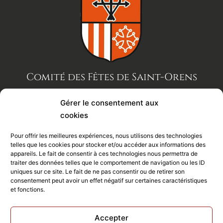
Comité des Fêtes de Saint-Orens
07 88 30 12 29
Gérer le consentement aux
comitedesfetesstorens@gmail.com
cookies
46 avenue de gameville
31650 St-Orens-de-Gameville
Pour offrir les meilleures expériences, nous utilisons des technologies
telles que les cookies pour stocker et/ou accéder aux informations des
appareils. Le fait de consentir à ces technologies nous permettra de
traiter des données telles que le comportement de navigation ou les ID
uniques sur ce site. Le fait de ne pas consentir ou de retirer son
consentement peut avoir un effet négatif sur certaines caractéristiques
Newsletter
et fonctions.
Accepter