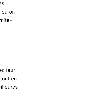
es.
, où on
omite-
ec leur
 tout en
illeures