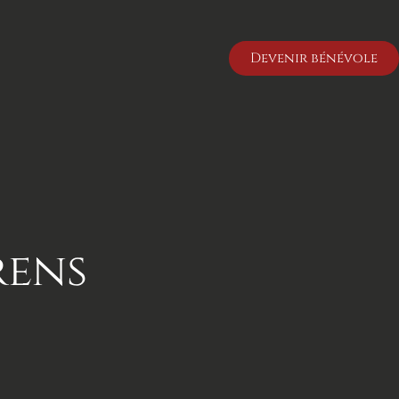
Devenir bénévole
rens