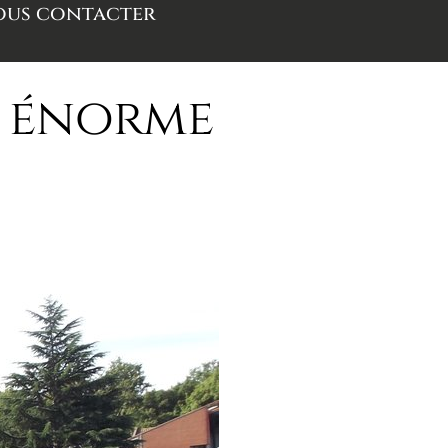
us contacter
n énorme