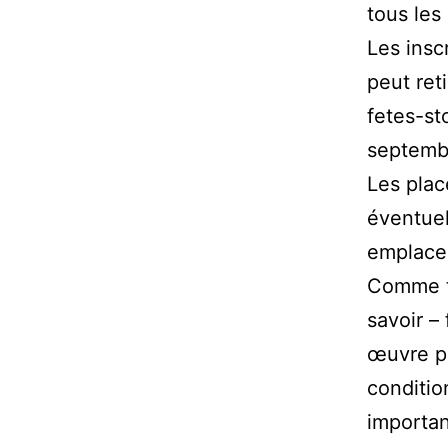
tous les
Les insc
peut reti
fetes-st
septemb
Les plac
éventuel
emplace
Comme to
savoir –
œuvre po
conditio
importan