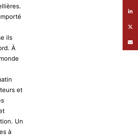
llières.
remporté
e ils
ord. À
e monde
atin
teurs et
es
et
tion. Un
es à