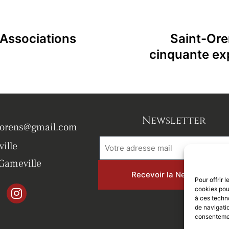
 Associations
Saint-Ore
cinquante exp
Newsletter
torens@gmail.com
ille
Gameville
Pour offrir 
cookies pour
à ces techn
de navigatio
consentement