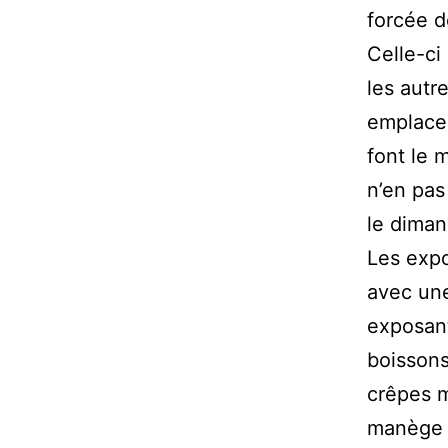
forcée d
Celle-ci
les autr
emplacem
font le 
n’en pas
le dima
Les expo
avec une
exposant
boissons
crêpes m
manège e