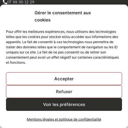
07 88 30 12 29
comitedesfetesstorens@gmail.com
Gérer le consentement aux
46 avenue de gameville
cookies
31650 St-Orens-de-Gameville
Pour offrir les meilleures expériences, nous utilisons des technologies
telles que les cookies pour stocker et/ou accéder aux informations des
appareils. Le fait de consentir à ces technologies nous permettra de
traiter des données telles que le comportement de navigation ou les ID
Newsletter
uniques sur ce site. Le fait de ne pas consentir ou de retirer son
consentement peut avoir un effet négatif sur certaines caractéristiques
et fonctions.
Accepter
Refuser
Copyright © 2026 Comité des fêtes de St-Orens – Tous droits réservés
Voir les préférences
Lire nos
mentions légales et politique de confidentialité
Conception du site :
Tipi Hateya
Mentions légales et politique de confidentialité